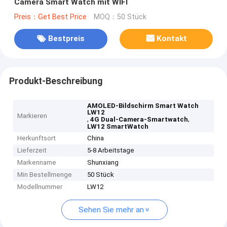
Camera Smart Watch mit WIFI
Preis：Get Best Price
MOQ：50 Stück
Bestpreis
Kontakt
Produkt-Beschreibung
AMOLED-Bildschirm Smart Watch
LW12
Markieren
,
,
4G Dual-Camera-Smartwatch
LW12 SmartWatch
Herkunftsort
China
Lieferzeit
5-8 Arbeitstage
Markenname
Shunxiang
Min Bestellmenge
50 Stück
Modellnummer
LW12
Sehen Sie mehr an