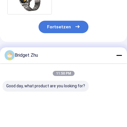
Fortsetzen
Empfohlene Produkte
Bridget Zhu
11:50 PM
Good day, what product are you looking for?
S688 Serie 8 9
DM82 Global Version
DM80 Smart W
Android 4G
4G Smart Watch
SIM-Karte
Wasserdichte
1,75 Zoll AMOLED
2GB+16GB GPS
Smartwatch mit
Bildschirm
APP Herunterl
Kamera und WLAN
Drehkamera
Smart Watch 
Bestpreis
Bestpreis
Bestprei