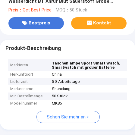
Wasserdicht BT Anruf Blut Sauerstoff Große
Batterie
Preis：Get Best Price
MOQ：50 Stück
Bestpreis
Kontakt
Produkt-Beschreibung
,
Taschenlampe Sport Smart Watch
Markieren
Smartwatch mit großer Batterie
Herkunftsort
China
Lieferzeit
5-8 Arbeitstage
Markenname
Shunxiang
Min Bestellmenge
50 Stück
Modellnummer
MK86
Sehen Sie mehr an