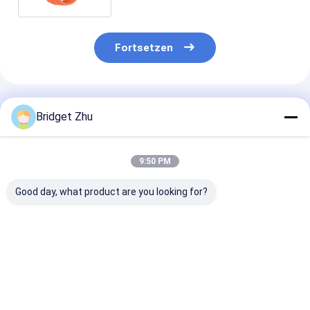
Fortsetzen
Empfohlene Produkte
Bridget Zhu
9:50 PM
Good day, what product are you looking for?
KC86 SmartWatch
K67 Sport Smart
HD Watch7 Mi
1,43 Zoll 1ATM
Watch mit LED
Sport Smart 
Wasserdichte Smart
Taschenlampe IP68
Wireless Char
Watch zum
wasserdichtem
mit 1,3 Zoll 
Schwimmen
Kompass
230mAh Akku
Bestpreis
Bestpreis
Bestprei
Höhenmesser