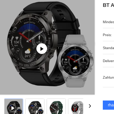
BT A
Mindes
Preis:
Standa
Deliver
Zahlu
Erha