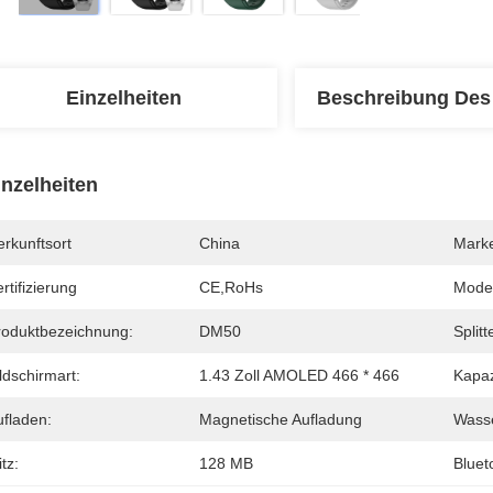
Einzelheiten
Beschreibung Des
inzelheiten
rkunftsort
China
Mark
rtifizierung
CE,RoHs
Mode
roduktbezeichnung:
DM50
Splitt
ldschirmart:
1.43 Zoll AMOLED 466 * 466
Kapaz
ufladen:
Magnetische Aufladung
Wasse
itz:
128 MB
Bluet