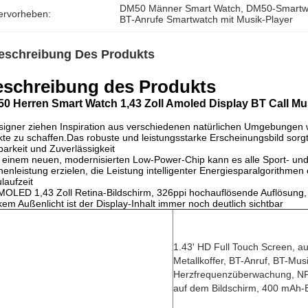
DM50 Männer Smart Watch
, 
DM50-Smartwa
ervorheben:
BT-Anrufe Smartwatch mit Musik-Player
eschreibung Des Produkts
schreibung des Produkts
0 Herren Smart Watch 1,43 Zoll Amoled Display BT Call Mu
igner ziehen Inspiration aus verschiedenen natürlichen Umgebungen 
kte zu schaffen.Das robuste und leistungsstarke Erscheinungsbild sorgt 
barkeit und Zuverlässigkeit
 einem neuen, modernisierten Low-Power-Chip kann es alle Sport- und 
enleistung erzielen, die Leistung intelligenter Energiesparalgorithmen
laufzeit
MOLED 1,43 Zoll Retina-Bildschirm, 326ppi hochauflösende Auflösung, de
kem Außenlicht ist der Display-Inhalt immer noch deutlich sichtbar
1.43' HD Full Touch Screen, a
Metallkoffer, BT-Anruf, BT-Musi
Herzfrequenzüberwachung, NFC
auf dem Bildschirm, 400 mAh-B