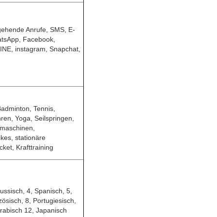
gehende Anrufe, SMS, E-
atsApp, Facebook,
LINE, instagram, Snapchat,
adminton, Tennis,
hren, Yoga, Seilspringen,
ikmaschinen,
kes, stationäre
ket, Krafttraining
Russisch, 4, Spanisch, 5,
zösisch, 8, Portugiesisch,
Arabisch 12, Japanisch