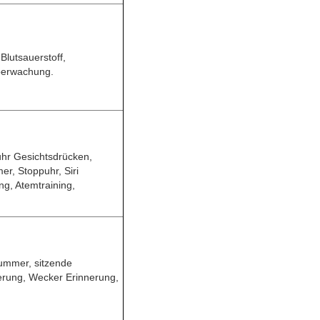
Blutsauerstoff,
überwachung.
uhr Gesichtsdrücken,
er, Stoppuhr, Siri
ng, Atemtraining,
ummer, sitzende
erung, Wecker Erinnerung,