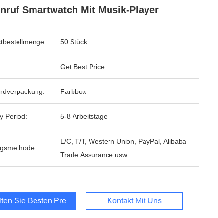
nruf Smartwatch Mit Musik-Player
tbestellmenge:
50 Stück
Get Best Price
rdverpackung:
Farbbox
y Period:
5-8 Arbeitstage
L/C, T/T, Western Union, PayPal, Alibaba
ngsmethode:
Trade Assurance usw.
lten Sie Besten Preis
Kontakt Mit Uns