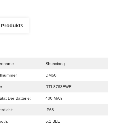
 Produkts
enname
Shunxiang
llnummer
DM50
er:
RTL8763EWE
ität Der Batterie:
400 MAh
rdicht:
IP68
ooth:
5.1 BLE