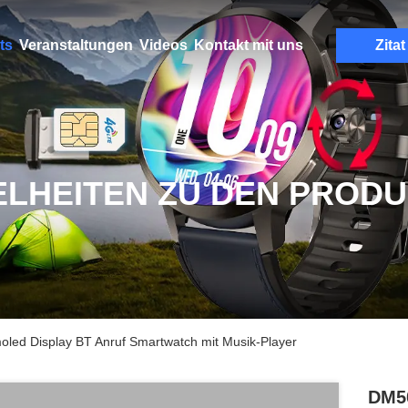
ts
Veranstaltungen
Videos
Kontakt mit uns
Zitat
ELHEITEN ZU DEN PROD
ed Display BT Anruf Smartwatch mit Musik-Player
DM50