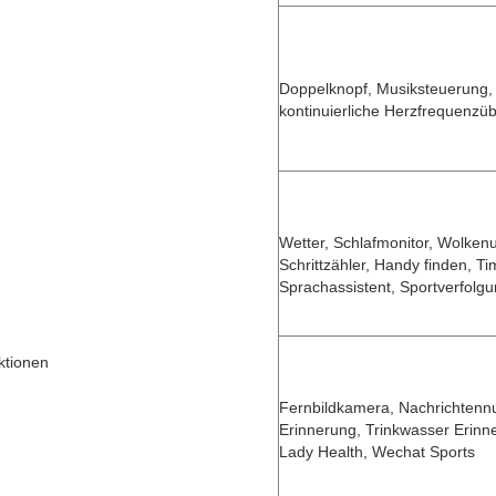
Doppelknopf, Musiksteuerung, 
kontinuierliche Herzfrequenz
Wetter, Schlafmonitor, Wolken
Schrittzähler, Handy finden, Tim
Sprachassistent, Sportverfolgu
ktionen
Fernbildkamera, Nachrichtenn
Erinnerung, Trinkwasser Erinn
Lady Health, Wechat Sports