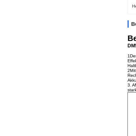
H
B
Be
DM5
1Des
Effe
Halt
2Mit
Rech
Akku
3. A
star