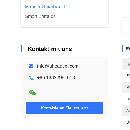
Männer-Smartwatch
Smart Earbuds
Kontakt mit uns
E
He
info@uheadset.com
Ze
+86 13322981018
P
Bi
Kontaktieren Sie uns jetzt
A
Bl