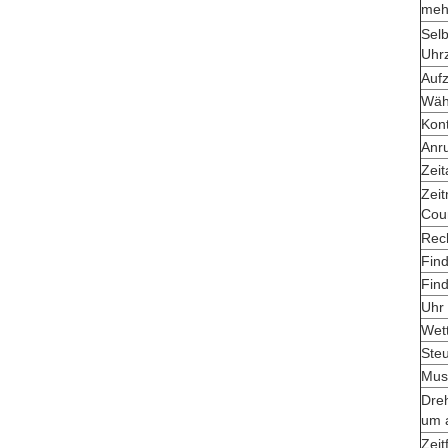
mehr
Sel
Uhr
Auf
Wäh
Kon
Anr
Zeit
Zeit
Cou
Rec
Fin
Find
Uhr
Wet
Ste
Musi
Dre
um 
Zei