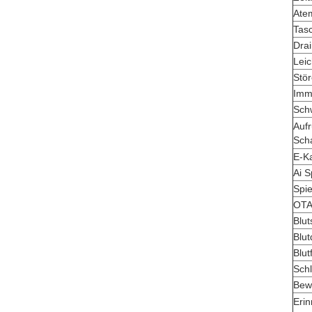
Atem
Tas
Drai
Leic
Stör
Imm
Sch
Aufr
Scha
E-K
Ai S
Spie
OT
Blut
Blut
Blut
Schl
Bew
Eri