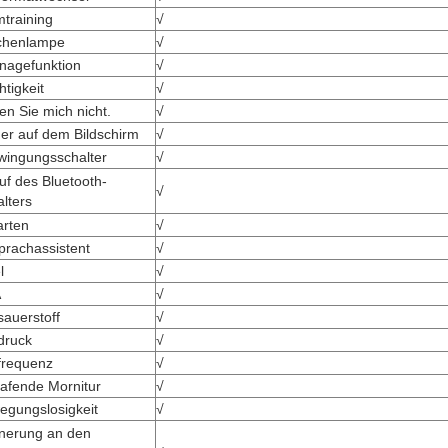
training
√
chenlampe
√
nagefunktion
√
htigkeit
√
en Sie mich nicht.
√
er auf dem Bildschirm
√
wingungsschalter
√
uf des Bluetooth-
√
lters
arten
√
prachassistent
√
l
√
A
√
sauerstoff
√
druck
√
frequenz
√
afende Mornitur
√
egungslosigkeit
√
nnerung an den