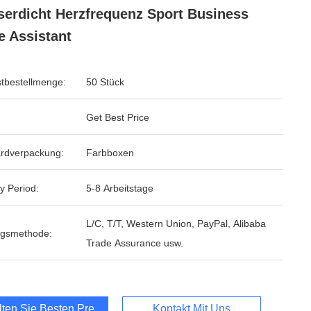
erdicht Herzfrequenz Sport Business
e Assistant
tbestellmenge:
50 Stück
Get Best Price
rdverpackung:
Farbboxen
y Period:
5-8 Arbeitstage
L/C, T/T, Western Union, PayPal, Alibaba
ngsmethode:
Trade Assurance usw.
lten Sie Besten Preis
Kontakt Mit Uns