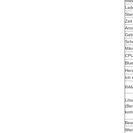
Was
Lade
Stan
Zeit
Anze
Geb
Sch
Mik
CPU
Blue
Her
Ich 
RA
Lös
(Ben
kom
Bea
Wec