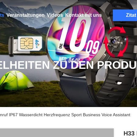
ts
Veranstaltungen
Videos
Kontakt mit uns
Zitat
ELHEITEN ZU DEN PROD
uf IP67 Wasserdicht Herzfrequenz Sport Business Voice Assistant
H33 