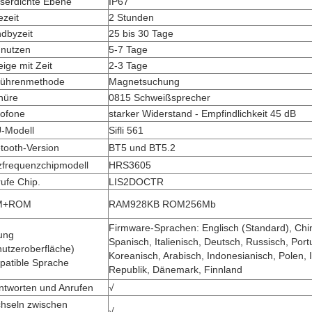
serdichte Ebene
IP67
zeit
2 Stunden
dbyzeit
25 bis 30 Tage
 nutzen
5-7 Tage
ige mit Zeit
2-3 Tage
ührenmethode
Magnetsuchung
nüre
0815 Schweißsprecher
rofone
starker Widerstand - Empfindlichkeit 45 dB
-Modell
Sifli 561
tooth-Version
BT5 und BT5.2
zfrequenzchipmodell
HRS3605
rufe Chip.
LIS2DOCTR
M+ROM
RAM928KB ROM256Mb
Firmware-Sprachen: Englisch (Standard), Chi
ung
Spanisch, Italienisch, Deutsch, Russisch, Port
utzeroberfläche)
Koreanisch, Arabisch, Indonesianisch, Polen, 
patible Sprache
Republik, Dänemark, Finnland
ntworten und Anrufen
√
hseln zwischen
√