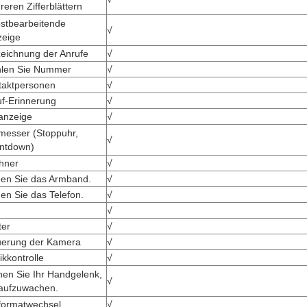
eren Zifferblättern
bstbearbeitende
√
zeige
zeichnung der Anrufe
√
len Sie Nummer
√
taktpersonen
√
uf-Erinnerung
√
anzeige
√
messer (Stoppuhr,
√
ntdown)
hner
√
den Sie das Armband.
√
en Sie das Telefon.
√
√
ter
√
uerung der Kamera
√
kkontrolle
√
hen Sie Ihr Handgelenk,
√
aufzuwachen.
tformatwechsel
√