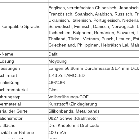
Englisch, vereinfachtes Chinesisch, Japanisch
Französisch, Spanisch, Arabisch, Russisch, Tra
Ukrainisch, Italienisch, Portugiesisch, Niederl
-kompatible Sprache
Schwedisch, Finnisch, Dänisch, Norwegisch, 
Tschechien, Bulgarien, Rumänien, Slowakei, L
Thailand, Türkei, Vietnam, Pusch, Litauen, Es
Griechenland, Philippinen, Hebräisch Lai, Mal
-Name
Dafit
 Lösung
Moyoung
essungen
Längen:56.86mm Durchmesser:51.4 mm Dic
schirmart
1.43 Zoll AMOLED
schließung
466*466
schirmmaterial
Glas
ührungstyp
Vollberührungs-COF
ermaterial
Kunststoff+Zinklegierung
rial der Gurte
Silikonbands, Metallbands
ationsmotor
0827 Schweißdrahtmotor
ltfläche
Drei Knöpfe mit Drehcode
zität der Batterie
400 mAh