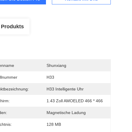
 Produkts
enname
Shunxiang
llnummer
H33
ktbezeichnung:
H33 Intelligente Uhr
chirm:
1.43 Zoll AMOELED 466 * 466
den:
Magnetische Ladung
htnis:
128 MB