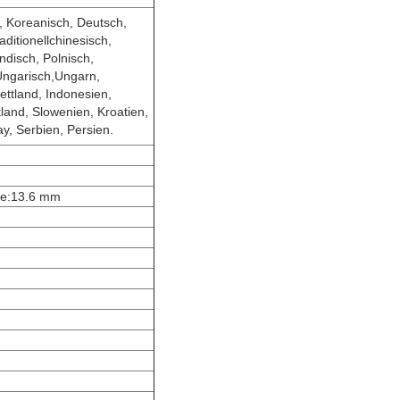
, Koreanisch, Deutsch,
ditionellchinesisch,
ändisch, Polnisch,
Ungarisch,Ungarn,
ettland, Indonesien,
tland, Slowenien, Kroatien,
ay, Serbien, Persien.
ke:13.6 mm