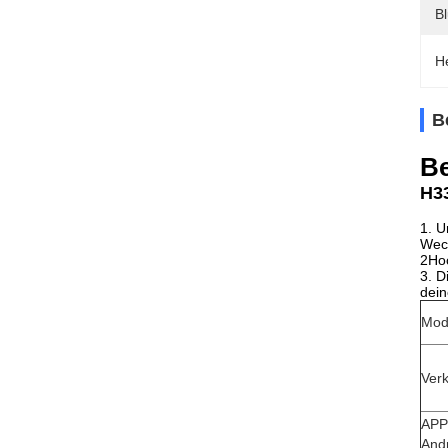
Bl
H
B
Be
H33
1. U
Weck
2Hoc
3. D
dei
Mod
Ver
APP
And