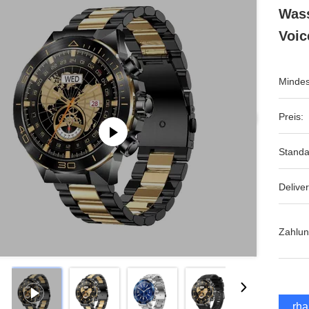
Wass
Voic
Mindes
Preis:
Standa
Deliver
Zahlu
Erha