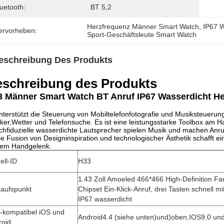
uetooth:
BT 5,2
Herzfrequenz Männer Smart Watch
, 
IP67 
ervorheben:
Sport-Geschäftsleute Smart Watch
eschreibung Des Produkts
schreibung des Produkts
 Männer Smart Watch BT Anruf IP67 Wasserdicht He
nterstützt die Steuerung von Mobiltelefonfotografie und Musiksteueru
er,Wetter und Telefonsuche. Es ist eine leistungsstarke Toolbox am 
hfiduzielle wasserdichte Lautsprecher spielen Musik und machen Anruf
ie Fusion von Designinspiration und technologischer Ästhetik schafft ein 
nem Handgelenk.
ell-ID
H33
1.43 Zoll Amoeled 466*466 High-Definition Farb
kaufspunkt
Chipset Ein-Klick-Anruf, drei Tasten schnell m
IP67 wasserdicht
-kompatibel iOS und
Android4.4 (siehe unten)
und
)
oben,
IOS9.0 un
roid