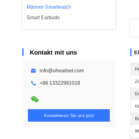
Männer-Smartwatch
Smart Earbuds
Kontakt mit uns
E
He
info@uheadset.com
Ze
+86 13322981018
D
H
Kontaktieren Sie uns jetzt
Ba
W