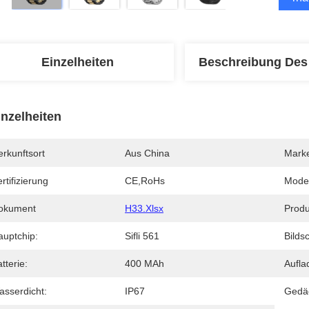
Einzelheiten
Beschreibung Des
inzelheiten
rkunftsort
Aus China
Mark
rtifizierung
CE,RoHs
Mode
okument
H33.xlsx
Produ
auptchip:
Sifli 561
Bilds
tterie:
400 MAh
Aufla
asserdicht:
IP67
Gedäc