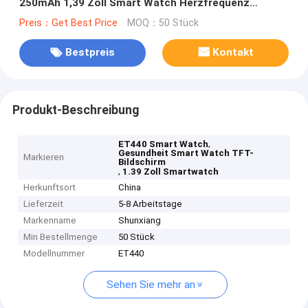
250mAh 1,39 Zoll Smart Watch Herzfrequenz
Blutdruck Blutsauerstoff
Preis：Get Best Price
MOQ：50 Stück
Bestpreis
Kontakt
Produkt-Beschreibung
,
ET440 Smart Watch
Gesundheit Smart Watch TFT-
Markieren
Bildschirm
,
1.39 Zoll Smartwatch
Herkunftsort
China
Lieferzeit
5-8 Arbeitstage
Markenname
Shunxiang
Min Bestellmenge
50 Stück
Modellnummer
ET440
Sehen Sie mehr an