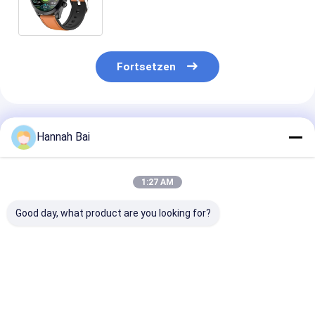
Blutdruck Blutsauerstoff
Fortsetzen
Empfohlene Produkte
Hannah Bai
1:27 AM
Good day, what product are you looking for?
S28 Smart Watch
1.49 Zoll Gesundheit
F320
Magnetische Ladung
Smart Watch E800
Lasergesundhe
1,39 Zoll
Herzfrequenz
Smart Watch N
Smartwatch für
Gesundheitsüberwachung
SOS Harnsäur
Blutdruck und
Körpertemperatur
Lipidüberwac
Bestpreis
Bestpreis
Bestprei