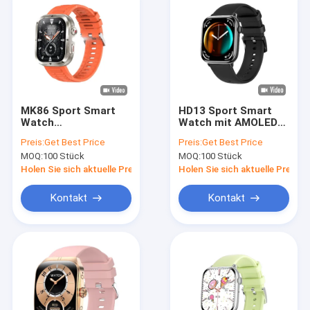
MK86 Sport Smart
HD13 Sport Smart
Watch
Watch mit AMOLED-
Taschenlampe IP68
Bildschirm
Preis:
Get Best Price
Preis:
Get Best Price
Wasserdicht BT
MOQ:
100 Stück
MOQ:
100 Stück
Anruf Blut
Sauerstoff Große
Holen Sie sich aktuelle Preis
Holen Sie sich aktuelle Preis
Batterie
Kontakt
Kontakt
Zu Hause
Produkte
Videos