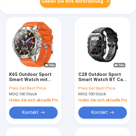
Geben Sie Ihre Anforderung
K65 Outdoor Sport
C28 Outdoor Sport
Smart Watch mit
Smart Watch BT Call
1,43 Zoll Amoled
Großspeicher 1ATM
Preis:
Get Best Price
Preis:
Get Best Price
Screen
Wasserdicht 410mAh
MOQ:
100 Stück
MOQ:
100 Stück
Taschenlampe Für
Für Männer
Android IOS
Holen Sie sich aktuelle Preis
Holen Sie sich aktuelle Preis
Kontakt
Kontakt