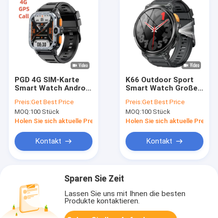
PGD 4G SIM-Karte
K66 Outdoor Sport
Smart Watch Android
Smart Watch Großer
8.1 NFC HD Kamera
Bildschirm Große
Preis:
Get Best Price
Preis:
Get Best Price
Smartwatch mit Sim-
Batterie IP68
MOQ:
100 Stück
MOQ:
100 Stück
Karte
wasserdichte
Taschenlampe
Holen Sie sich aktuelle Preis
Holen Sie sich aktuelle Preis
Kontakt
Kontakt
Sparen Sie Zeit
Lassen Sie uns mit Ihnen die besten
Produkte kontaktieren.