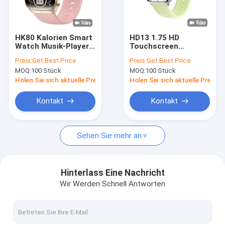
Über uns
Werksbesichtigung
HK80 Kalorien Smart
HD13 1.75 HD
Watch Musik-Player
Touchscreen
Qualitätskontrolle
Smart Watch BT
Smartwatch
Preis:
Get Best Price
Preis:
Get Best Price
Anruf
Herzfrequenz Sport
MOQ:
100 Stück
MOQ:
100 Stück
Schlafüberwachung
Tracker Smart Watch
Kontakt
Smartwatch IP68
Wasserdicht
Holen Sie sich aktuelle Preis
Holen Sie sich aktuelle Preis
Neuigkeiten
Kontakt
Kontakt
Fälle
Sehen Sie mehr an
Angebot anfordern
Hinterlass Eine Nachricht
Wir Werden Schnell Antworten
GPS-Smartwatch
4G-Smartwatch