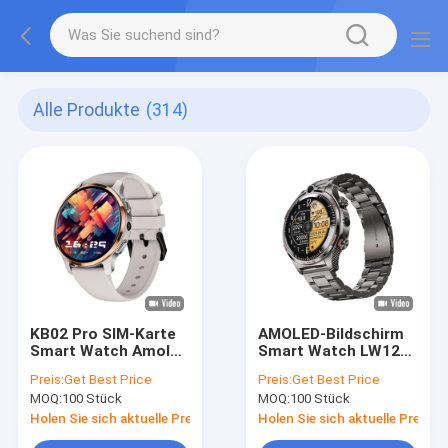
Alle Produkte
(314)
KB02 Pro SIM-Karte
AMOLED-Bildschirm
Smart Watch Amoled
Smart Watch LW12
Display Wifi GPS
4G Dual Camera
Preis:
Get Best Price
Preis:
Get Best Price
2GB+16GB Smart
Smart Watch mit
MOQ:
100 Stück
MOQ:
100 Stück
Watch mit Kamera
WIFI
Holen Sie sich aktuelle Preis
Holen Sie sich aktuelle Preis