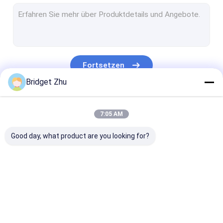
5G-Smartwatch
Kontinuierlicher Glukosemonitor
Gesundheit Smartwatch
Fortsetzen
Smartwatch für Kinder
Bridget Zhu
2 in 1 Ohrhörer und Smartwatch
Unsere Kategorien
7:05 AM
Sim Card Smart Watch
Good day, what product are you looking for?
Sport-Smart Watch
intelligente Uhr der Frauen
Männer-Smartwatch
GPS-Smartwatch
4G-Smartwatch
5G-Smartwat