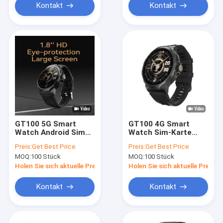
Kontakt
Kontakt
GT100 5G Smart
GT100 4G Smart
Watch Android Sim
Watch Sim-Karte
Card 1,85 Zoll
1,85 Zoll GPS-
Preis:
Get Best Price
Preis:
Get Best Price
Bildschirm Sport
Positionierung
MOQ:
100 Stück
MOQ:
100 Stück
Fitness Tracker Uhr
Navigation Kamera
Wasserdicht
Smart Watch
Holen Sie sich aktuelle Preis
Holen Sie sich aktuelle Preis
Kontakt
Kontakt